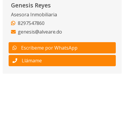
Genesis Reyes
Asesora Inmobiliaria
8297547860
genesis@alveare.do
Escribeme por WhatsApp
Llámame