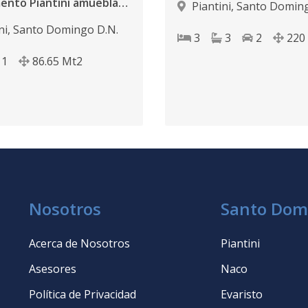
Apartamento Piantini amueblado Inversion
Piantini
,
Santo Doming
ni
,
Santo Domingo D.N.
3
3
2
220
1
86.65
Mt2
Nosotros
Santo Dom
Acerca de Nosotros
Piantini
Asesores
Naco
Política de Privacidad
Evaristo