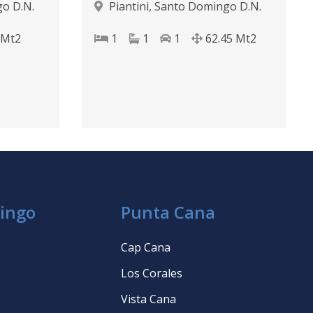
o D.N.
Piantini
,
Santo Domingo D.N.
Mt2
1
1
1
62.45
Mt2
ingo
Punta Cana
Cap Cana
Los Corales
Vista Cana