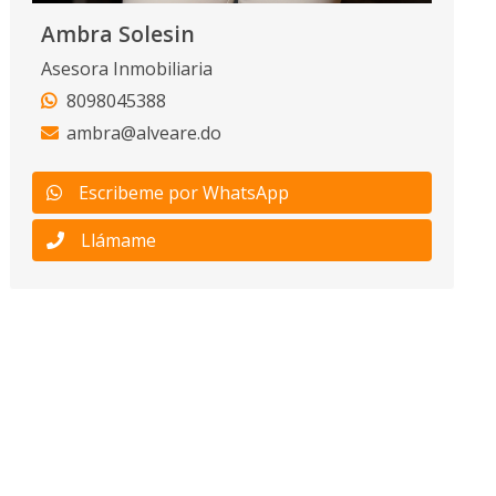
Ambra Solesin
Asesora Inmobiliaria
8098045388
ambra@alveare.do
Escribeme por WhatsApp
Llámame