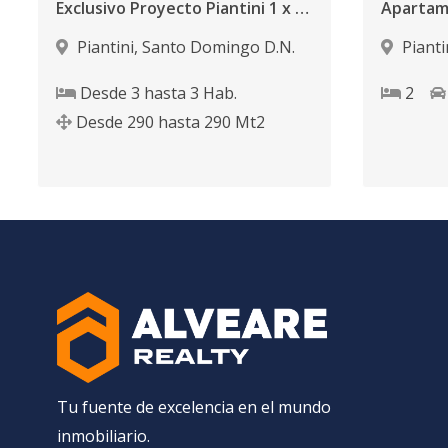
Exclusivo Proyecto Piantini 1 x piso
Piantini
,
Santo Domingo D.N.
Pianti
Desde
3
hasta
3
Hab.
2
Desde
290
hasta
290
Mt2
Tu fuente de excelencia en el mundo
inmobiliario.