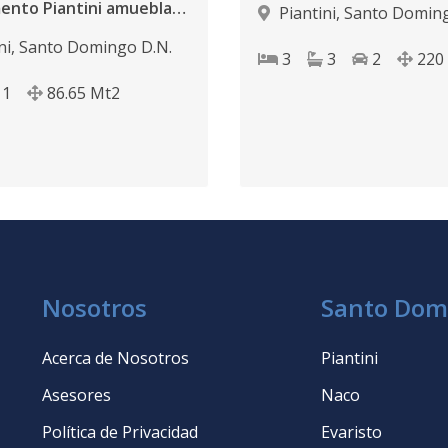
Apartamento Piantini amueblado Inversion
Piantini
,
Santo Doming
ni
,
Santo Domingo D.N.
3
3
2
220
1
86.65
Mt2
Nosotros
Santo Dom
Acerca de Nosotros
Piantini
Asesores
Naco
Política de Privacidad
Evaristo