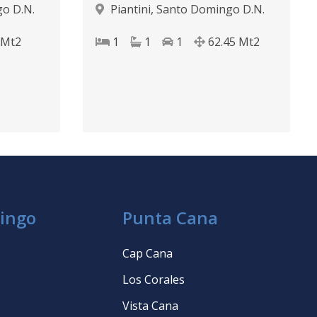
o D.N.
Piantini
,
Santo Domingo D.N.
Mt2
1
1
1
62.45
Mt2
ingo
Punta Cana
Cap Cana
Los Corales
Vista Cana