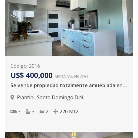
Código
:
2016
US$ 400,000
VENTA AMUEBLADO
Se vende propiedad totalmente amueblada en Piantini
Piantini
,
Santo Domingo D.N.
3
3
2
220
Mt2