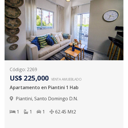
Código
:
2269
US$ 225,000
VENTA AMUEBLADO
Apartamento en Piantini 1 Hab
Piantini
,
Santo Domingo D.N.
1
1
1
62.45
Mt2