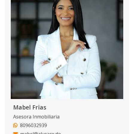
Mabel Frias
Asesora Inmobiliaria
8096032939
mabel@alveare.do