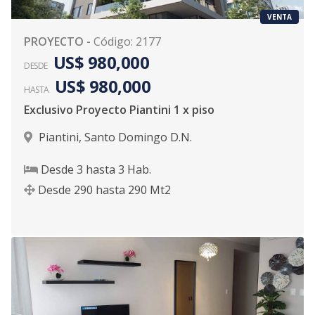
VENTA
PROYECTO
-
Código
:
2177
US$ 980,000
DESDE
US$ 980,000
HASTA
Exclusivo Proyecto Piantini 1 x piso
Piantini
,
Santo Domingo D.N.
Desde
3
hasta
3
Hab.
Desde
290
hasta
290
Mt2