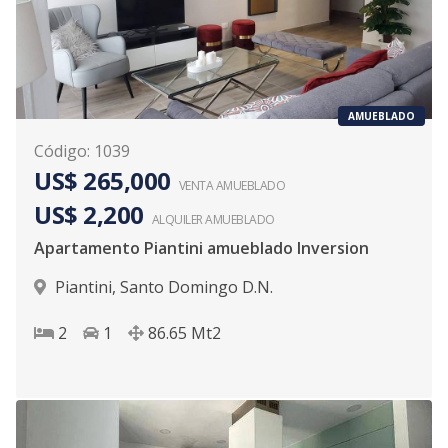
AMUEBLADO
Código
:
1039
US$ 265,000
VENTA AMUEBLADO
US$ 2,200
ALQUILER
AMUEBLADO
Apartamento Piantini amueblado Inversion
Piantini
,
Santo Domingo D.N.
2
1
86.65
Mt2