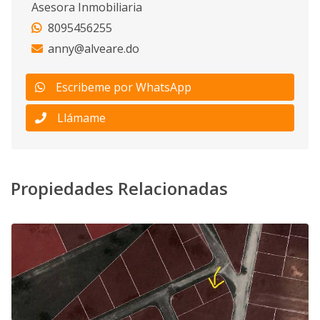
Asesora Inmobiliaria
8095456255
anny@alveare.do
Escribeme por WhatsApp
Llámame
Propiedades Relacionadas