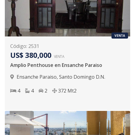
VENTA
Código
:
2531
US$ 380,000
VENTA
Amplio Penthouse en Ensanche Paraiso
Ensanche Paraiso
,
Santo Domingo D.N.
4
4
2
372
Mt2