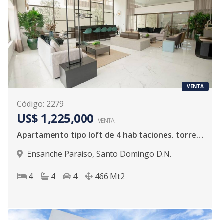
VENTA
Código
:
2279
US$ 1,225,000
VENTA
Apartamento tipo loft de 4 habitaciones, torre de lujo en Paraiso
Ensanche Paraiso
,
Santo Domingo D.N.
4
4
4
466
Mt2