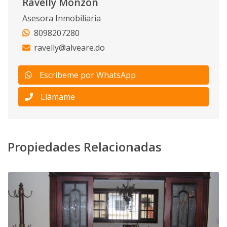
Ravelly Monzón
Asesora Inmobiliaria
8098207280
ravelly@alveare.do
Escribeme por WhatsApp
Llámame
Propiedades Relacionadas