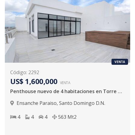
VENTA
Código
:
2292
US$ 1,600,000
VENTA
Penthouse nuevo de 4 habitaciones en Torre de lujo en Piantini - Paraiso
Ensanche Paraiso
,
Santo Domingo D.N.
4
4
4
563
Mt2