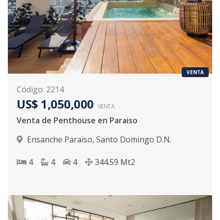
VENTA
Código
:
2214
US$ 1,050,000
VENTA
Venta de Penthouse en Paraiso
Ensanche Paraiso
,
Santo Domingo D.N.
4
4
4
344.59
Mt2