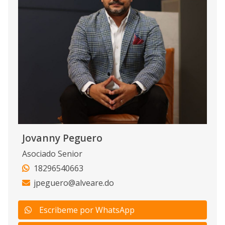
Jovanny Peguero
Asociado Senior
18296540663
jpeguero@alveare.do
Escribeme por WhatsApp