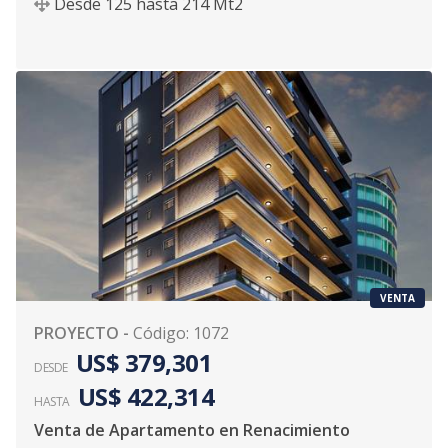
Desde
125
hasta
214
Mt2
VENTA
PROYECTO
-
Código
:
1072
US$ 379,301
DESDE
US$ 422,314
HASTA
Venta de Apartamento en Renacimiento