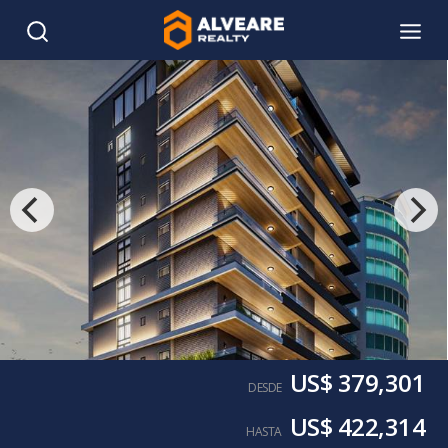
US$ 379,301
DESDE
US$ 422,314
HASTA