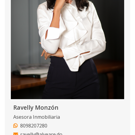
Ravelly Monzón
Asesora Inmobiliaria
8098207280
ravelly@alveare.do