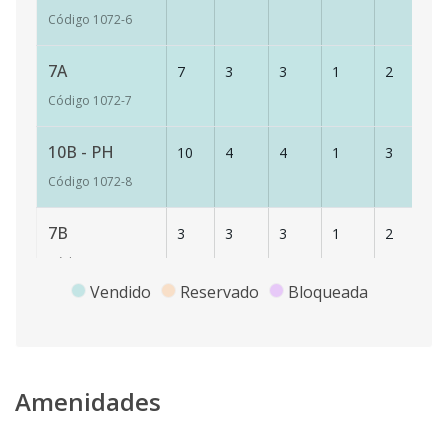
Código
1072
-6
7A
7
3
3
1
2
16
Código
1072
-7
10B - PH
10
4
4
1
3
26
Código
1072
-8
7B
3
3
3
1
2
17
Código
1072
-9
Vendido
Reservado
Bloqueada
2A
2
3
3
1
2
1
Código
1072
-1
Amenidades