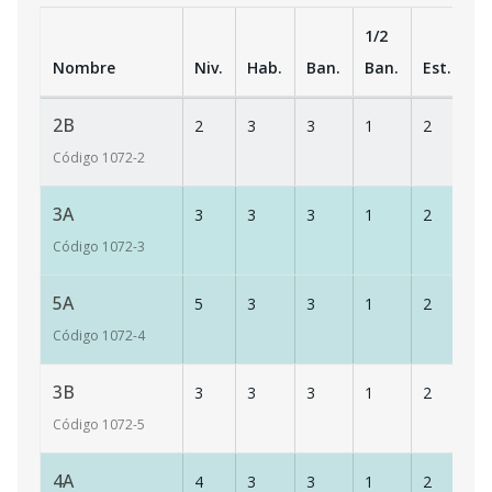
1/2
Nombre
Niv.
Hab.
Ban.
Ban.
Est.
m
2B
2
3
3
1
2
16
Código
1072
-2
3A
3
3
3
1
2
16
Código
1072
-3
5A
5
3
3
1
2
16
Código
1072
-4
3B
3
3
3
1
2
17
Código
1072
-5
4A
4
3
3
1
2
16