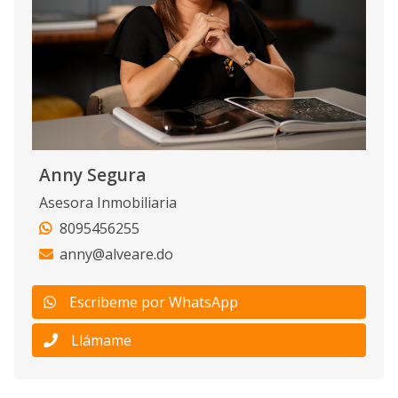
Anny Segura
Asesora Inmobiliaria
8095456255
anny@alveare.do
Escribeme por WhatsApp
Llámame