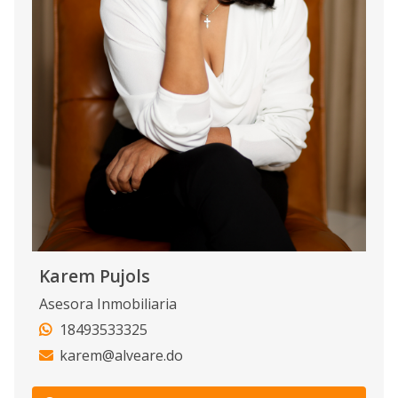
Karem Pujols
Asesora Inmobiliaria
18493533325
karem@alveare.do