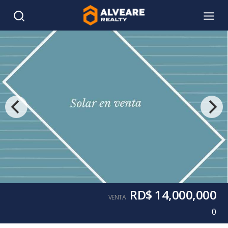
RD$ 14,000,000
VENTA
0