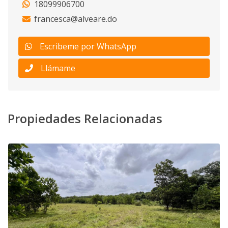
18099906700
francesca@alveare.do
Escribeme por WhatsApp
Llámame
Propiedades Relacionadas