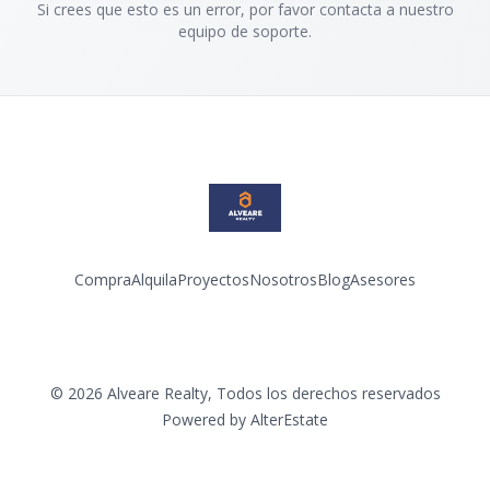
Si crees que esto es un error, por favor contacta a nuestro
equipo de soporte.
Compra
Alquila
Proyectos
Nosotros
Blog
Asesores
Facebook
Instagram
LinkedIn
YouTube
©
2026
Alveare Realty
,
Todos los derechos reservados
Powered by
AlterEstate