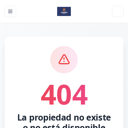
Toggle navigation menu
Toggl
404
La propiedad no existe
o no está disponible