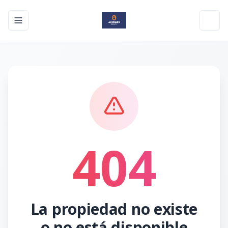
Toggle navigation menu
Toggl
404
La propiedad no existe
o no está disponible