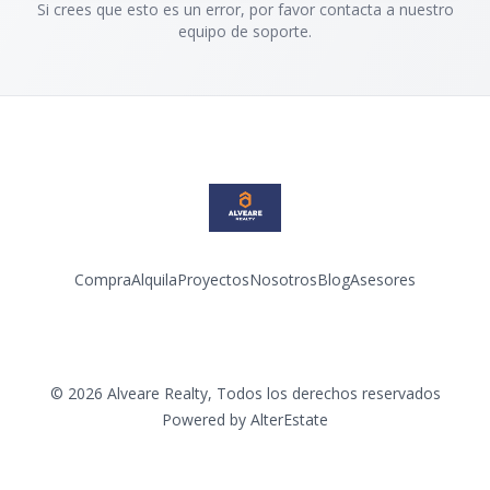
Si crees que esto es un error, por favor contacta a nuestro
equipo de soporte.
Compra
Alquila
Proyectos
Nosotros
Blog
Asesores
Facebook
Instagram
LinkedIn
YouTube
©
2026
Alveare Realty
,
Todos los derechos reservados
Powered by
AlterEstate