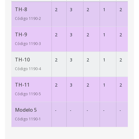
TH-8
2
3
2
1
2
13
Código
1190
-2
TH-9
2
3
2
1
2
13
Código
1190
-3
TH-10
2
3
2
1
2
13
Código
1190
-4
TH-11
2
3
2
1
2
13
Código
1190
-5
Modelo 5
-
-
-
-
-
-
Código
1190
-1