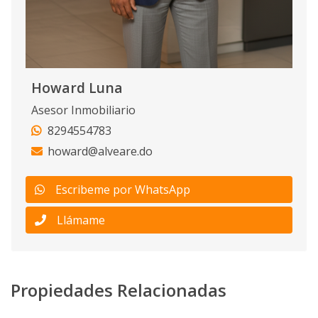
Howard Luna
Asesor Inmobiliario
8294554783
howard@alveare.do
Escribeme por WhatsApp
Llámame
Propiedades Relacionadas