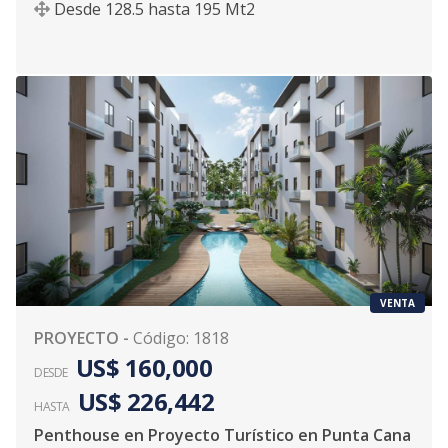
Desde
128.5
hasta
195
Mt2
VENTA
PROYECTO
-
Código
:
1818
US$ 160,000
DESDE
US$ 226,442
HASTA
Penthouse en Proyecto Turístico en Punta Cana