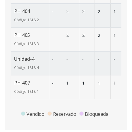
PH 404
-
2
2
2
1
1
Código
1818
-2
PH 405
-
2
2
2
1
1
Código
1818
-3
Unidad-4
-
-
-
-
-
-
Código
1818
-4
PH 407
-
1
1
1
1
12
Código
1818
-1
Vendido
Reservado
Bloqueada