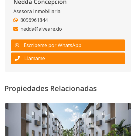
Nedda Concepción
Asesora Inmobiliaria
8096961844
nedda@alveare.do
Escribeme por WhatsApp
Llámame
Propiedades Relacionadas