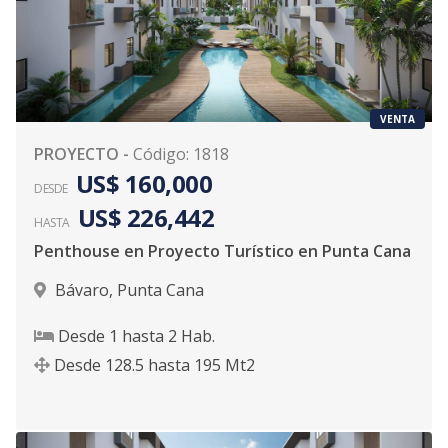
VENTA
PROYECTO
-
Código
:
1818
US$ 160,000
DESDE
US$ 226,442
HASTA
Penthouse en Proyecto Turístico en Punta Cana
Bávaro
,
Punta Cana
Desde
1
hasta
2
Hab.
Desde
128.5
hasta
195
Mt2