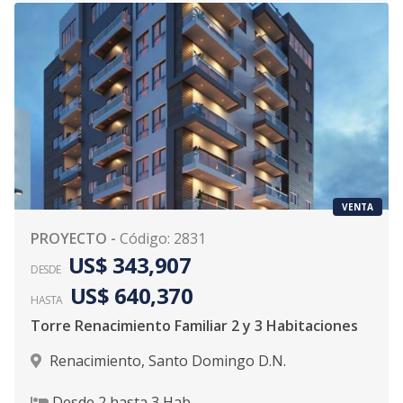
VENTA
PROYECTO
-
Código
:
2831
US$ 343,907
DESDE
US$ 640,370
HASTA
Torre Renacimiento Familiar 2 y 3 Habitaciones
Renacimiento
,
Santo Domingo D.N.
Desde
2
hasta
3
Hab.