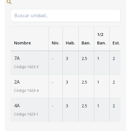
1/2
Nombre
Niv.
Hab.
Ban.
Ban.
Est.
m
7A
-
3
2.5
1
2
1
Código
1623
-3
2A
-
3
2.5
1
2
1
Código
1623
-4
4A
-
3
2.5
1
2
1
Código
1623
-1