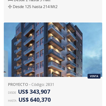
Desde
125
hasta
214
Mt2
VENTA
PROYECTO
-
Código
:
2831
US$ 343,907
DESDE
US$ 640,370
HASTA