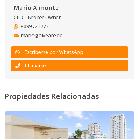
Mario Almonte
CEO - Broker Owner
8099721773
mario@alveare.do
Escribeme por WhatsApp
Llámame
Propiedades Relacionadas