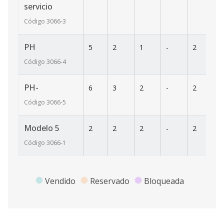
servicio
Código
3066
-3
PH
5
2
1
-
2
62
Código
3066
-4
PH-
6
3
2
-
2
5
Código
3066
-5
Modelo 5
2
2
2
-
2
7
Código
3066
-1
Vendido
Reservado
Bloqueada