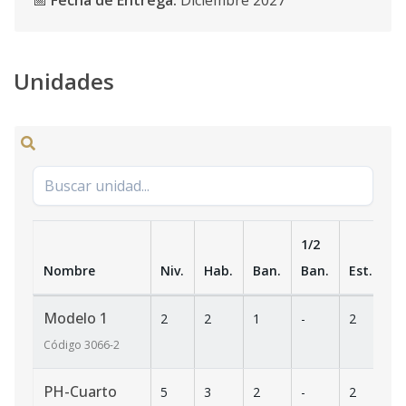
📅
Fecha de Entrega:
Diciembre 2027
Unidades
1/2
Nombre
Niv.
Hab.
Ban.
Ban.
Est.
m
Modelo 1
2
2
1
-
2
62
Código
3066
-2
PH-Cuarto
5
3
2
-
2
1