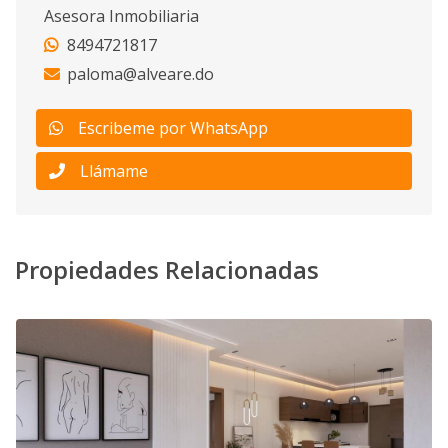
Asesora Inmobiliaria
8494721817
paloma@alveare.do
Escribeme por WhatsApp
Llámame
Propiedades Relacionadas