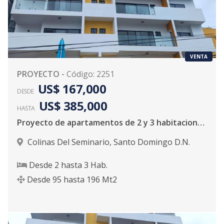
VENTA
PROYECTO
-
Código
:
2251
US$ 167,000
DESDE
US$ 385,000
HASTA
Proyecto de apartamentos de 2 y 3 habitaciones, casi listo para la entrega en Colinas Del Seminario
Colinas Del Seminario
,
Santo Domingo D.N.
Desde
2
hasta
3
Hab.
Desde
95
hasta
196
Mt2