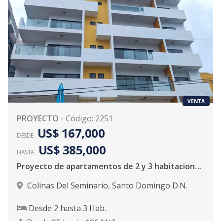
VENTA
PROYECTO
-
Código
:
2251
US$ 167,000
DESDE
US$ 385,000
HASTA
Proyecto de apartamentos de 2 y 3 habitaciones, casi listo para la entrega en Colinas Del Seminario
Colinas Del Seminario
,
Santo Domingo D.N.
Desde
2
hasta
3
Hab.