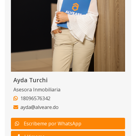
Ayda Turchi
Asesora Inmobiliaria
18096576342
ayda@alveare.do
Escribeme por WhatsApp