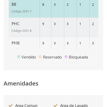
8B
8
3
2
1
2
1
Código
2251
-7
PHC
9
3
3
1
2
1
Código
2251
-8
PHB
9
3
3
1
3
1
Código
2251
-9
Vendido
Reservado
Bloqueada
5D
5
3
2
1
2
1
Código
2251
-10
8A
Amenidades
8
2
2
1
2
9
Código
2251
-1
Area Comun
Area de Lavado