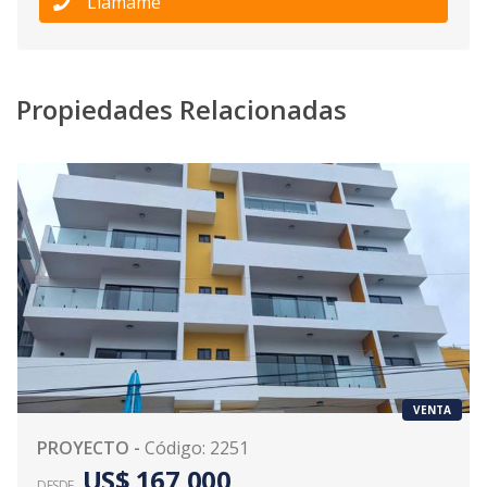
Llámame
Propiedades Relacionadas
VENTA
PROYECTO
-
Código
:
2251
US$ 167,000
DESDE