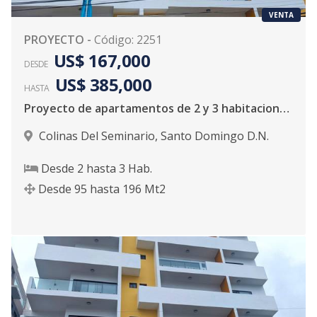
VENTA
PROYECTO
-
Código
:
2251
US$ 167,000
DESDE
US$ 385,000
HASTA
Proyecto de apartamentos de 2 y 3 habitaciones, casi listo para la entrega en Colinas Del Seminario
Colinas Del Seminario
,
Santo Domingo D.N.
Desde
2
hasta
3
Hab.
Desde
95
hasta
196
Mt2