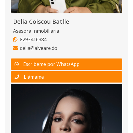
Delia Coiscou Batlle
Asesora Inmobiliaria
8293416384
delia@alveare.do
Escribeme por WhatsApp
Llámame