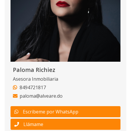
Paloma Richiez
Asesora Inmobiliaria
8494721817
paloma@alveare.do
Escribeme por WhatsApp
Llámame