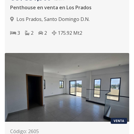
Penthouse en venta en Los Prados
Los Prados
,
Santo Domingo D.N.
3
2
2
175.92
Mt2
VENTA
Código
:
2605