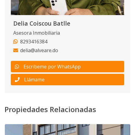
Delia Coiscou Batlle
Asesora Inmobiliaria
8293416384
delia@alveare.do
Escribeme por WhatsApp
Llámame
Propiedades Relacionadas