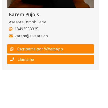
Karem Pujols
Asesora Inmobiliaria
18493533325
karem@alveare.do
Escribeme por WhatsApp
Llámame