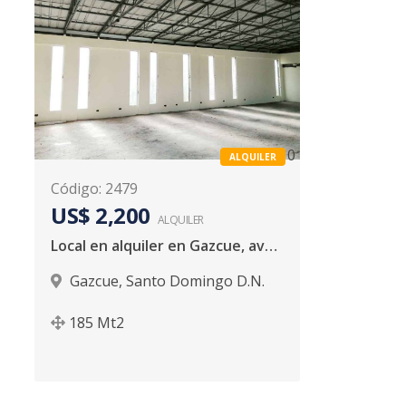
0
ALQUILER
Código
:
2479
US$ 2,200
ALQUILER
Local en alquiler en Gazcue, avenida Independencia
Gazcue
,
Santo Domingo D.N.
185
Mt2