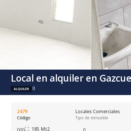
Local en alquiler en Gazcu
0
ALQUILER
2479
Locales Comerciales
Código
Tipo de Inmueble
185
Mt2
0
0
0
0