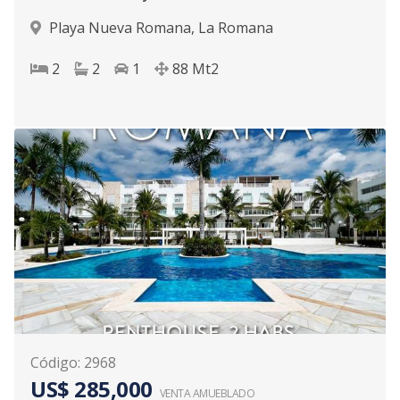
Playa Nueva Romana
,
La Romana
2
2
1
88
Mt2
Código
:
2968
US$ 285,000
VENTA AMUEBLADO