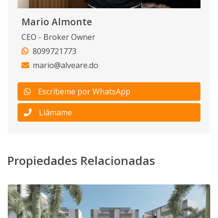
Mario Almonte
CEO - Broker Owner
8099721773
mario@alveare.do
Escribeme por WhatsApp
Llámame
Propiedades Relacionadas