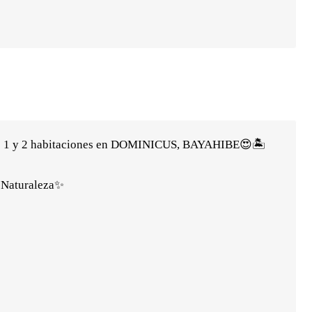
 de 1 y 2 habitaciones en DOMINICUS, BAYAHIBE😍🏝️
y Naturaleza✨