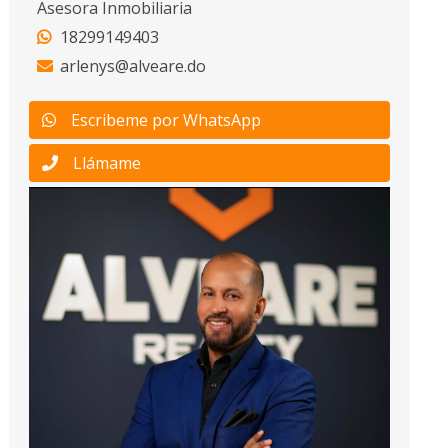
Asesora Inmobiliaria
18299149403
arlenys@alveare.do
Escribeme por WhatsApp
Llámame