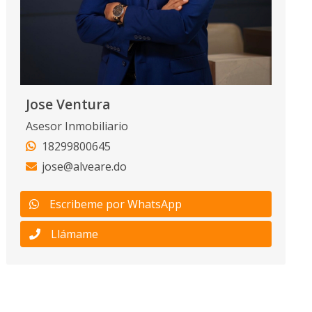
Jose Ventura
Asesor Inmobiliario
18299800645
jose@alveare.do
Escribeme por WhatsApp
Llámame