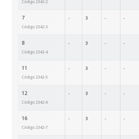
Código
2342
-2
7
-
3
-
-
Código
2342
-3
8
-
3
-
-
Código
2342
-4
11
-
3
-
-
Código
2342
-5
12
-
3
-
-
Código
2342
-6
16
-
3
-
-
Código
2342
-7