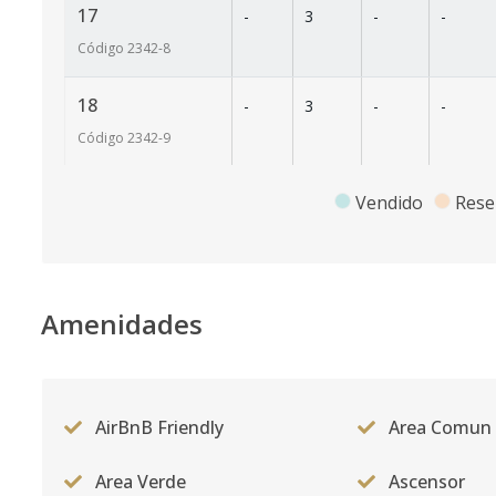
17
-
3
-
-
Código
2342
-8
18
-
3
-
-
Código
2342
-9
19
-
3
-
-
Vendido
Rese
Código
2342
-10
24
-
3
-
-
Amenidades
Código
2342
-11
25
-
3
-
-
Código
2342
-12
AirBnB Friendly
Area Comun
1001
-
2
-
-
Area Verde
Ascensor