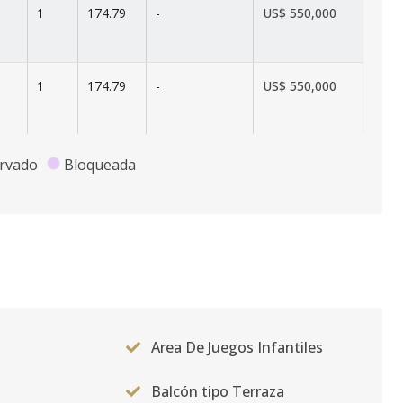
1
174.79
-
US$ 550,000
1
174.79
-
US$ 550,000
1
174.79
-
US$ 550,000
rvado
Bloqueada
1
174.79
-
US$ 550,000
1
174.79
-
US$ 550,000
Area De Juegos Infantiles
1
134.99
-
US$ 291,578
Balcón tipo Terraza