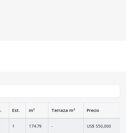
.
Est.
m²
Terraza
m²
Precio
1
174.79
-
US$ 550,000