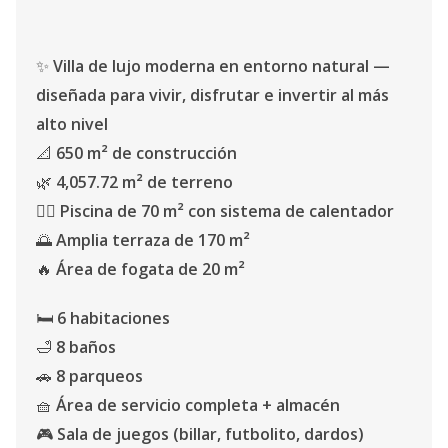
✨
Villa de lujo moderna en entorno natural —
diseñada para vivir, disfrutar e invertir al más
alto nivel
📐
650 m² de construcción
🌿
4,057.72 m² de terreno
🏊‍♂️
Piscina de 70 m² con sistema de calentador
🌅
Amplia terraza de 170 m²
🔥
Área de fogata de 20 m²
🛏️
6 habitaciones
🛁
8 baños
🚗
8 parqueos
🧺
Área de servicio completa + almacén
🎮
Sala de juegos (billar, futbolito, dardos)