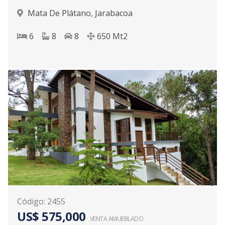
Mata De Plátano
,
Jarabacoa
6
8
8
650
Mt2
0
Código
:
2455
US$ 575,000
VENTA AMUEBLADO