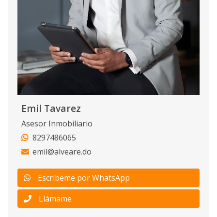
Emil Tavarez
Asesor Inmobiliario
8297486065
emil@alveare.do
Escribeme por WhatsApp
Llámame