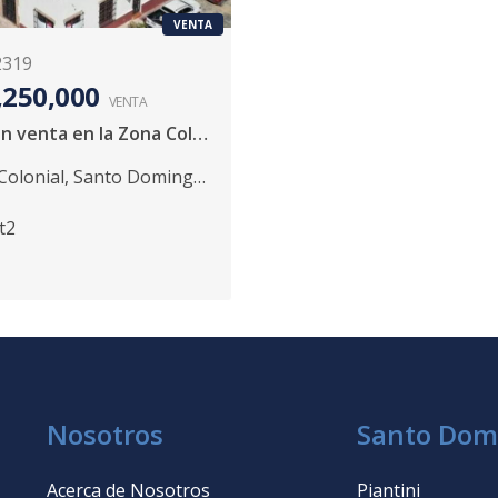
VENTA
2319
,250,000
VENTA
Edificio en venta en la Zona Colonial
Colonial
,
Santo Domingo
t2
Nosotros
Santo Dom
Acerca de Nosotros
Piantini