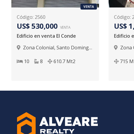
VENTA
Código
:
2560
Código
:
US$ 530,000
US$ 1
VENTA
Edificio en venta El Conde
Zona Colonial
,
Santo Domingo
Zona 
D.N.
D.N.
10
8
610.7
Mt2
715
M