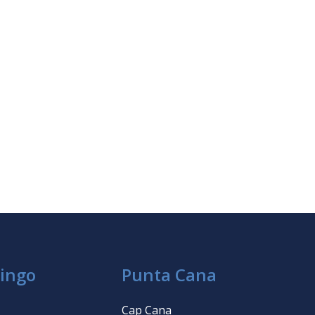
ingo
Punta Cana
Cap Cana