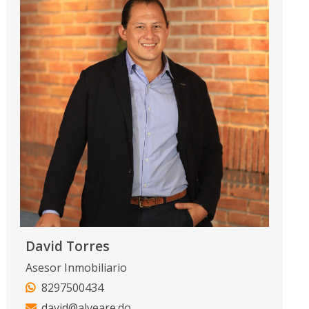
David Torres
Asesor Inmobiliario
8297500434
david@alveare.do