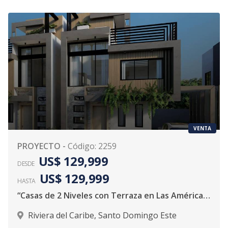
VENTA
PROYECTO
-
Código
:
2259
US$ 129,999
DESDE
US$ 129,999
HASTA
“Casas de 2 Niveles con Terraza en Las Américas, Santo Domingo Este – Proyecto DMS Resident”
Riviera del Caribe
,
Santo Domingo Este