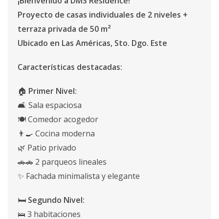
¡Bienvenido a DMS Residence!
Proyecto de casas individuales de 2 niveles +
terraza privada de 50 m²
Ubicado en Las Américas, Sto. Dgo. Este
Características destacadas:
🏠
Primer Nivel:
🛋️ Sala espaciosa
🍽️ Comedor acogedor
👨‍🍳 Cocina moderna
🌿 Patio privado
🚗🚗 2 parqueos lineales
✨ Fachada minimalista y elegante
🛏️
Segundo Nivel:
🛌 3 habitaciones