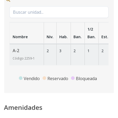
1/2
Nombre
Niv.
Hab.
Ban.
Ban.
Est.
m
A-2
2
3
2
1
2
1
Código
2259
-1
Vendido
Reservado
Bloqueada
Amenidades