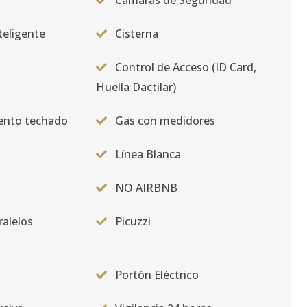
Camaras de Seguridad
teligente
Cisterna
Control de Acceso (ID Card,
Huella Dactilar)
ento techado
Gas con medidores
Línea Blanca
NO AIRBNB
alelos
Picuzzi
Portón Eléctrico