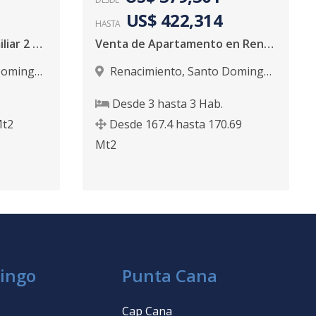
US$ 422,314
HASTA
Torre Renacimiento Familiar 2 y 3 Habitaciones
Venta de Apartamento en Renacimiento
Domingo
Renacimiento
,
Santo Domingo
D.N.
Desde
3
hasta
3
Hab.
t2
Desde
167.4
hasta
170.69
Mt2
ingo
Punta Cana
Cap Cana