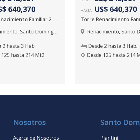
S$ 640,370
US$ 640,370
HASTA
Torre Renacimiento Familiar 2 y 3 Habitaciones
imiento
,
Santo Domingo
Renacimiento
,
Santo 
D.N.
e
2
hasta
3
Hab.
Desde
2
hasta
3
Hab.
125
hasta
214
Mt2
Desde
125
hasta
214
M
Nosotros
Santo Dom
Acerca de Nosotros
Piantini