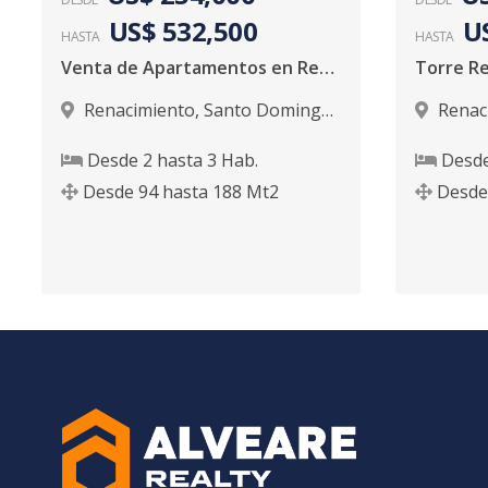
US$ 532,500
U
HASTA
HASTA
Venta de Apartamentos en Renacimiento
Renacimiento
,
Santo Domingo
Renac
D.N.
D.N.
Desde
2
hasta
3
Hab.
Desd
Desde
94
hasta
188
Mt2
Desde