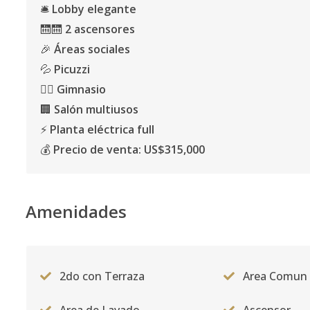
🛎️
Lobby elegante
🛗🛗
2 ascensores
🎉
Áreas sociales
💦
Picuzzi
🏋️‍♀️
Gimnasio
🏢
Salón multiusos
⚡
Planta eléctrica full
💰
Precio de venta:
US$315,000
Amenidades
2do con Terraza
Area Comun