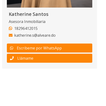
Katherine Santos
Asesora Inmobiliaria
18296412015
katherine.s@alveare.do
Escribeme por WhatsApp
Llámame