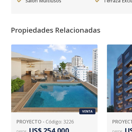
Salón Multiusos
Terraza Excl
Propiedades Relacionadas
VENTA
PROYECTO
-
Código
:
3226
PROYEC
US$ 254,000
US
DESDE
DESDE