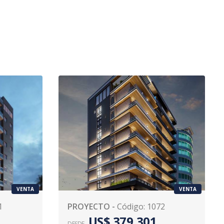
VENTA
VENTA
1
PROYECTO
-
Código
:
1072
US$ 379,301
DESDE