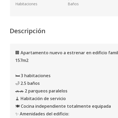
Habitaciones
Baños
Descripción
🏢
Apartamento nuevo a estrenar en edificio famil
157m2
🛏️
3 habitaciones
🛁
2.5 baños
🚗🚗
2 parqueos paralelos
🧹
Habitación de servicio
🍽️
Cocina independiente totalmente equipada
✨
Amenidades del edificio: