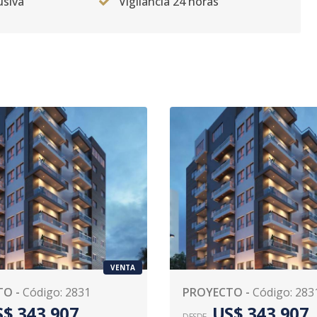
usiva
Vigilancia 24 horas
VENTA
TO
-
Código
:
2831
PROYECTO
-
Código
:
283
$ 343,907
US$ 343,907
DESDE