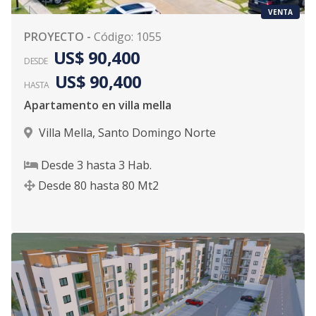
VENTA
PROYECTO
-
Código
:
1055
US$ 90,400
DESDE
US$ 90,400
HASTA
Apartamento en villa mella
Villa Mella
,
Santo Domingo Norte
Desde
3
hasta
3
Hab.
Desde
80
hasta
80
Mt2