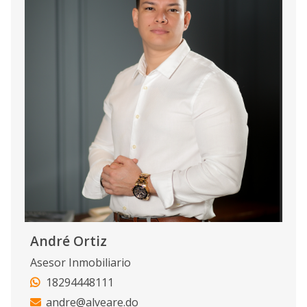
André Ortiz
Asesor Inmobiliario
18294448111
andre@alveare.do