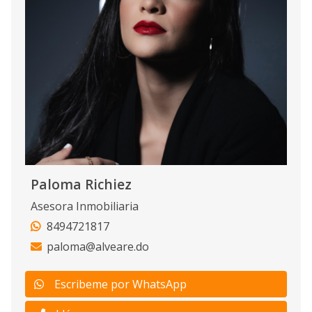
Paloma Richiez
Asesora Inmobiliaria
8494721817
paloma@alveare.do
Escribeme por WhatsApp