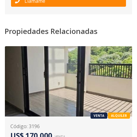
Llámame
Propiedades Relacionadas
VENTA
ALQUILER
Código
:
3196
US$ 170,000
VENTA