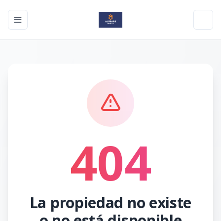
Toggle navigation menu
Toggl
404
La propiedad no existe
o no está disponible