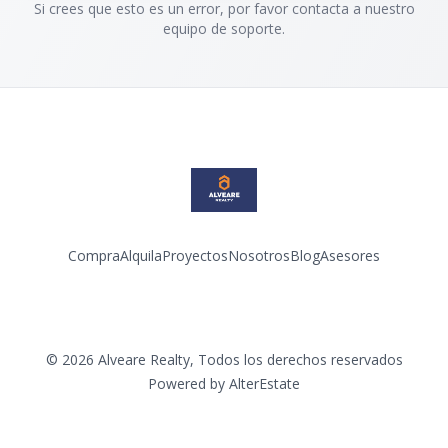
Si crees que esto es un error, por favor contacta a nuestro
equipo de soporte.
Compra
Alquila
Proyectos
Nosotros
Blog
Asesores
Facebook
Instagram
LinkedIn
YouTube
©
2026
Alveare Realty
,
Todos los derechos reservados
Powered by
AlterEstate