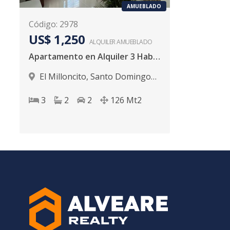
AMUEBLADO
Código
:
2978
US$ 1,250
ALQUILER
AMUEBLADO
Apartamento en Alquiler 3 Habitaciones.
El Milloncito
,
Santo Domingo
D.N.
3
2
2
126
Mt2