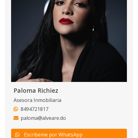
Paloma Richiez
Asesora Inmobiliaria
8494721817
paloma@alveare.do
Escribeme por WhatsApp