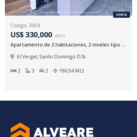
VENTA
Código
:
3064
US$ 330,000
VENTA
Apartamento de 2 habitaciones, 2 niveles tipo loft.
El Vergel
,
Santo Domingo D.N.
2
3
2
166.54
Mt2