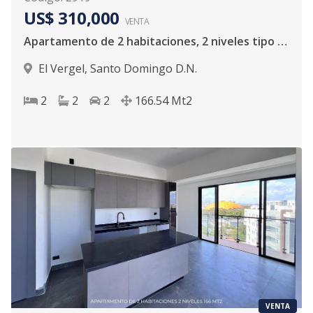
US$ 310,000
VENTA
Apartamento de 2 habitaciones, 2 niveles tipo loft.
El Vergel
,
Santo Domingo D.N.
2
2
2
166.54
Mt2
VENTA