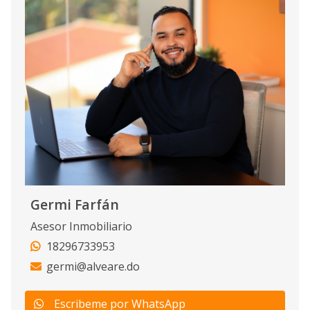
Germi Farfán
Asesor Inmobiliario
18296733953
germi@alveare.do
Escribeme por WhatsApp