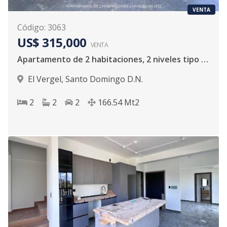
VENTA
Código
:
3063
US$ 315,000
VENTA
Apartamento de 2 habitaciones, 2 niveles tipo loft.
El Vergel
,
Santo Domingo D.N.
2
2
2
166.54
Mt2