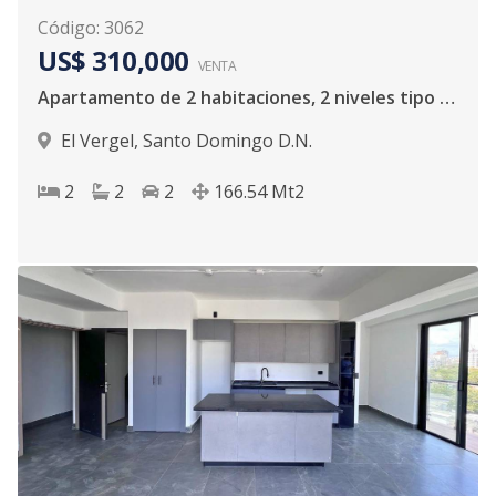
Código
:
3062
US$ 310,000
VENTA
Apartamento de 2 habitaciones, 2 niveles tipo loft.
El Vergel
,
Santo Domingo D.N.
2
2
2
166.54
Mt2