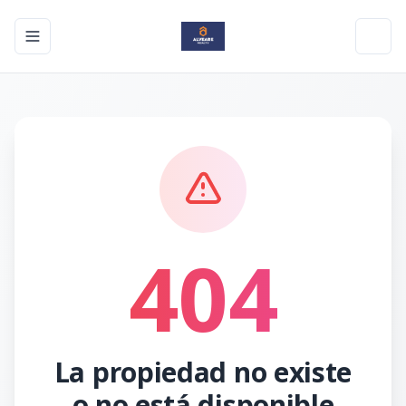
Toggle navigation menu
Toggl
404
La propiedad no existe
o no está disponible