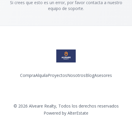
Si crees que esto es un error, por favor contacta a nuestro
equipo de soporte.
Compra
Alquila
Proyectos
Nosotros
Blog
Asesores
Facebook
Instagram
LinkedIn
YouTube
©
2026
Alveare Realty
,
Todos los derechos reservados
Powered by
AlterEstate