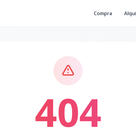
Compra
Alqui
404