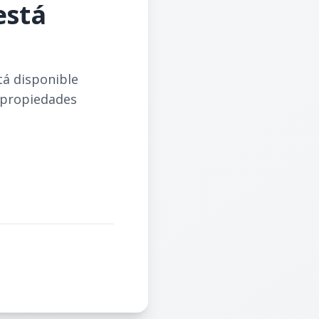
está
tá disponible
 propiedades