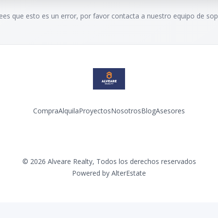
rees que esto es un error, por favor contacta a nuestro equipo de sop
Compra
Alquila
Proyectos
Nosotros
Blog
Asesores
Facebook
Instagram
LinkedIn
YouTube
©
2026
Alveare Realty
,
Todos los derechos reservados
Powered by
AlterEstate