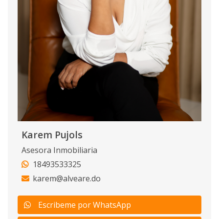
Karem Pujols
Asesora Inmobiliaria
18493533325
karem@alveare.do
Escribeme por WhatsApp