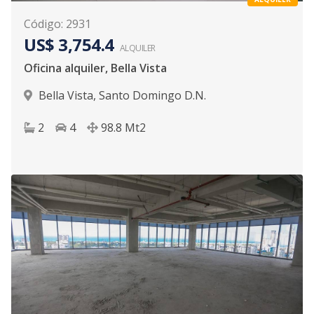
Código
:
2931
US$ 3,754.4
ALQUILER
Oficina alquiler, Bella Vista
Bella Vista
,
Santo Domingo D.N.
2
4
98.8
Mt2