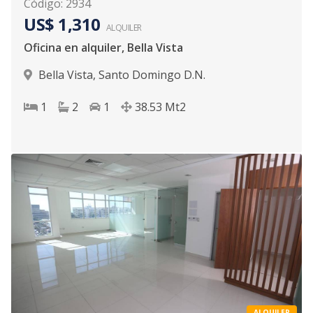
Código
:
2934
US$ 1,310
ALQUILER
Oficina en alquiler, Bella Vista
Bella Vista
,
Santo Domingo D.N.
1
2
1
38.53
Mt2
ALQUILER