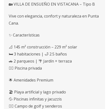
🏡 VILLA DE ENSUEÑO EN VISTACANA – Tipo B
Vive con elegancia, confort y naturaleza en Punta
Cana.
✨ Características
📐 145 m² construcción – 229 m² solar
🛏️ 3 habitaciones | 🛁 2.5 baños
🚗 2 parqueos | 🌴 Jardín + terraza
🤽‍♀️ Piscina privada
🌟 Amenidades Premium
🏖️ Playa artificial y lago privado
💦 Piscinas infinitas y jacuzzis
🏌️‍♂️ Campo de golf y senderos