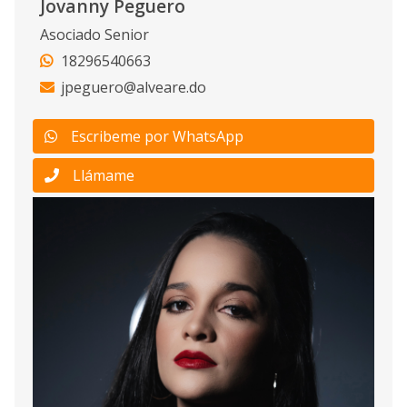
Jovanny Peguero
Asociado Senior
18296540663
jpeguero@alveare.do
Escribeme por WhatsApp
Llámame