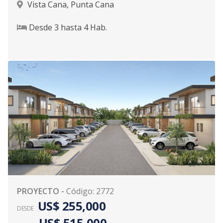
Vista Cana
,
Punta Cana
Desde
3
hasta
4
Hab.
PROYECTO
-
Código
:
2772
US$ 255,000
DESDE
US$ 515,000