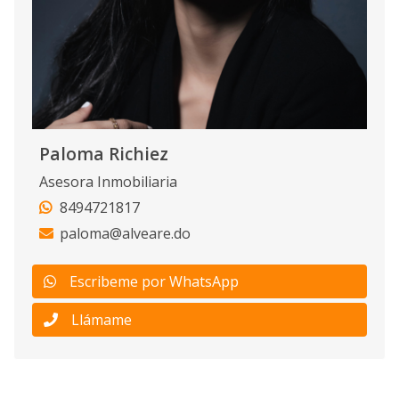
Paloma Richiez
Asesora Inmobiliaria
8494721817
paloma@alveare.do
Escribeme por WhatsApp
Llámame