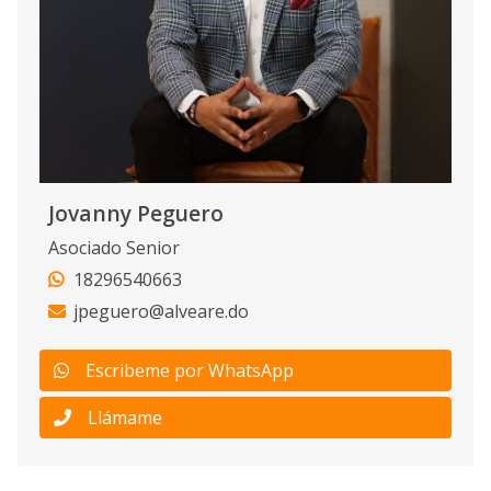
Jovanny Peguero
Asociado Senior
18296540663
jpeguero@alveare.do
Escribeme por WhatsApp
Llámame