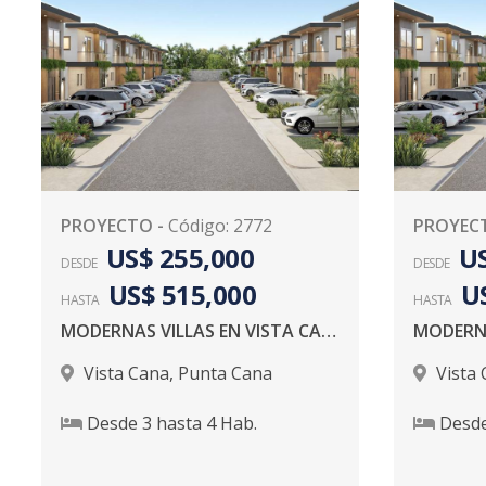
PROYECTO
-
Código
:
2772
PROYEC
US$ 255,000
US
DESDE
DESDE
US$ 515,000
U
HASTA
HASTA
MODERNAS VILLAS EN VISTA CANA
Vista Cana
,
Punta Cana
Vista
Desde
3
hasta
4
Hab.
Desd