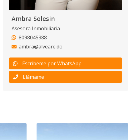
Ambra Solesin
Asesora Inmobiliaria
8098045388
ambra@alveare.do
Escribeme por WhatsApp
Llámame