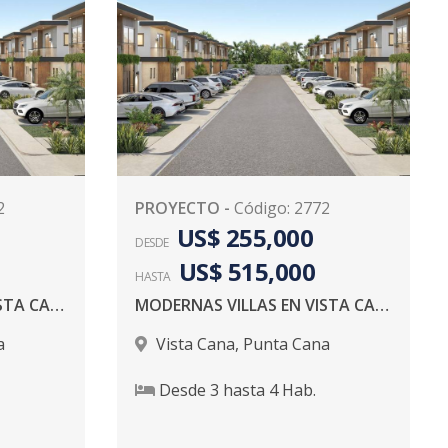
2
PROYECTO
-
Código
:
2772
US$ 255,000
DESDE
US$ 515,000
HASTA
MODERNAS VILLAS EN VISTA CANA
MODERNAS VILLAS EN VISTA CANA
a
Vista Cana
,
Punta Cana
Desde
3
hasta
4
Hab.