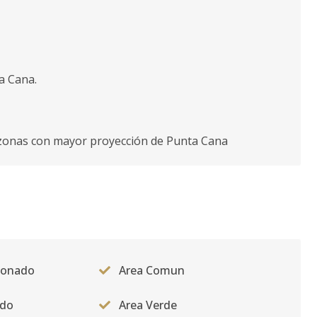
ta Cana.
as zonas con mayor proyección de Punta Cana
cionado
Area Comun
ado
Area Verde