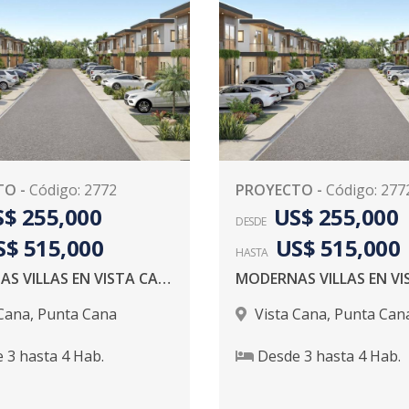
TO
-
Código
:
2772
PROYECTO
-
Código
:
277
$ 255,000
US$ 255,000
DESDE
S$ 515,000
US$ 515,000
HASTA
MODERNAS VILLAS EN VISTA CANA
 Cana
,
Punta Cana
Vista Cana
,
Punta Can
e
3
hasta
4
Hab.
Desde
3
hasta
4
Hab.