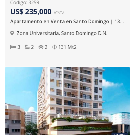
Código
:
3259
US$ 235,000
VENTA
Apartamento en Venta en Santo Domingo | 131 m² con Vista al Malecón — Zona Universitaria
Zona Universitaria
,
Santo Domingo D.N.
3
2
2
131
Mt2