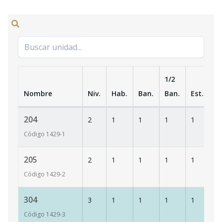
1/2
Nombre
Niv.
Hab.
Ban.
Ban.
Est.
m
204
2
1
1
1
1
54
Código
1429
-1
205
2
1
1
1
1
53
Código
1429
-2
304
3
1
1
1
1
56
Código
1429
-3