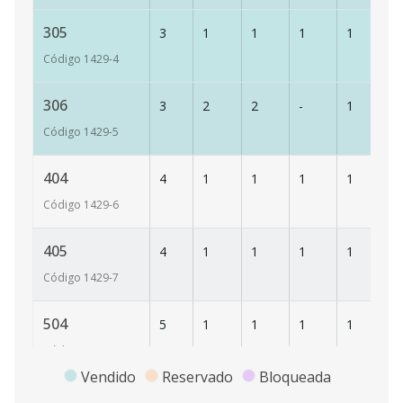
305
3
1
1
1
1
53
Código
1429
-4
306
3
2
2
-
1
73
Código
1429
-5
404
4
1
1
1
1
56
Código
1429
-6
405
4
1
1
1
1
53
Código
1429
-7
504
5
1
1
1
1
56
Código
1429
-8
Vendido
Reservado
Bloqueada
505
5
1
1
1
1
53