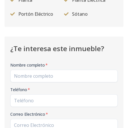
Planta
Planta Eléctrica
805
8
1
1
1
1
53
Portón Eléctrico
Sótano
Código
1429
-14
¿Te interesa este inmueble?
Nombre completo
*
Teléfono
*
Correo Electrónico
*