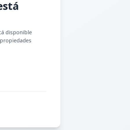
está
tá disponible
 propiedades