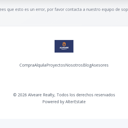
rees que esto es un error, por favor contacta a nuestro equipo de sop
Compra
Alquila
Proyectos
Nosotros
Blog
Asesores
Facebook
Instagram
LinkedIn
YouTube
©
2026
Alveare Realty
,
Todos los derechos reservados
Powered by
AlterEstate