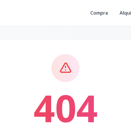
Compra
Alqui
404