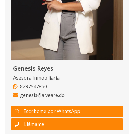
Genesis Reyes
Asesora Inmobiliaria
8297547860
genesis@alveare.do
Escribeme por WhatsApp
Llámame