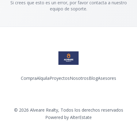
Si crees que esto es un error, por favor contacta a nuestro
equipo de soporte.
Compra
Alquila
Proyectos
Nosotros
Blog
Asesores
Facebook
Instagram
LinkedIn
YouTube
©
2026
Alveare Realty
,
Todos los derechos reservados
Powered by
AlterEstate