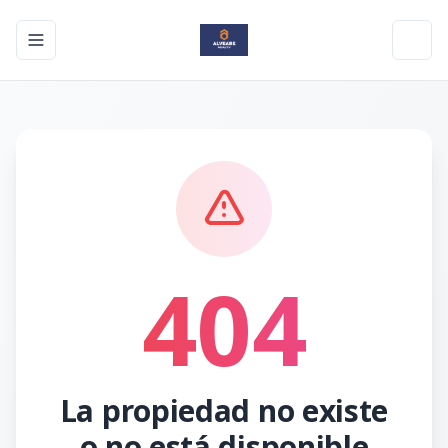
Toggle navigation menu
Toggl
404
La propiedad no existe
o no está disponible