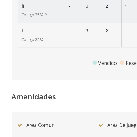
Ii
-
3
2
1
Código
2587
-2
I
-
3
2
1
Código
2587
-1
Vendido
Rese
Amenidades
Area Comun
Area De Jueg