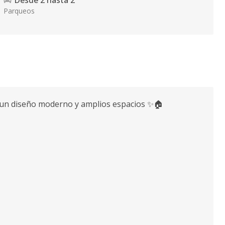
Desde
2
hasta
2
Parqueos
 un diseño moderno y amplios espacios ✨🏠