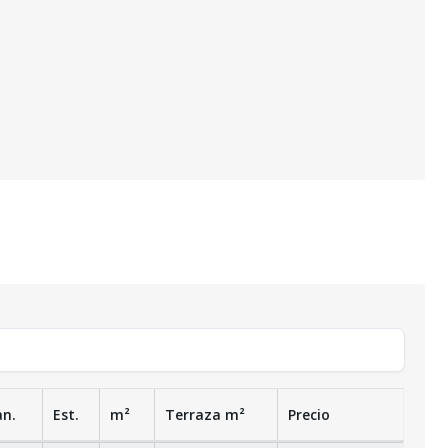
an.
Est.
m²
Terraza
m²
Precio