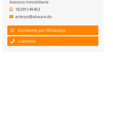
Asesora Inmobiliaria
18299149403
arlenys@alveare.do
Escribeme por WhatsApp
Llámame