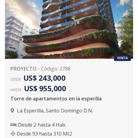
VENTA
PROYECTO
-
Código
:
2788
US$ 243,000
DESDE
US$ 955,000
HASTA
Torre de apartamentos en la esperilla
La Esperilla
,
Santo Domingo D.N.
Desde
2
hasta
4
Hab.
Desde
93
hasta
310
Mt2