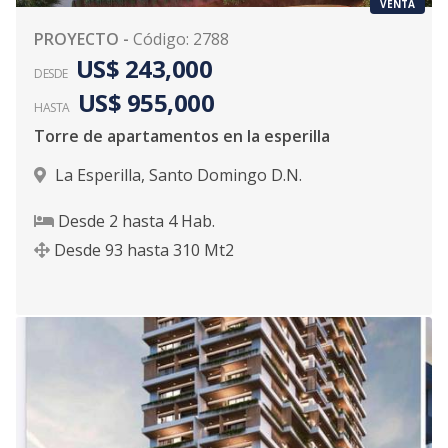
VENTA
PROYECTO
-
Código
:
2788
US$ 243,000
DESDE
US$ 955,000
HASTA
Torre de apartamentos en la esperilla
La Esperilla
,
Santo Domingo D.N.
Desde
2
hasta
4
Hab.
Desde
93
hasta
310
Mt2