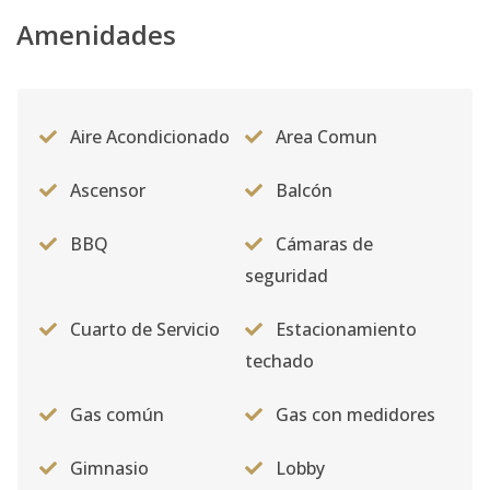
1303
Amenidades
11
3
3
1
2
1
Código
2830
-12
1005
10
1
1
1
1
6
Aire Acondicionado
Area Comun
Código
2830
-13
Ascensor
Balcón
404
4
2
2
-
1
8
Código
2830
-1
BBQ
Cámaras de
seguridad
Cuarto de Servicio
Estacionamiento
techado
Gas común
Gas con medidores
Gimnasio
Lobby