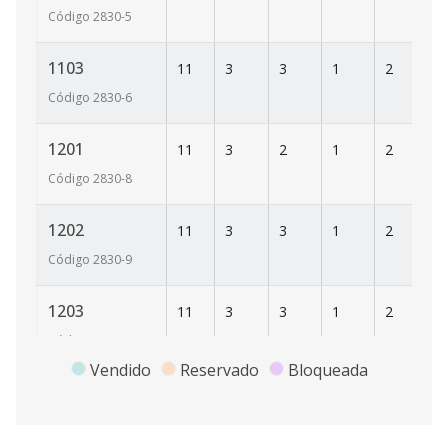
Código
2830
-5
1103
11
3
3
1
2
1
Código
2830
-6
1201
11
3
2
1
2
1
Código
2830
-8
1202
11
3
3
1
2
1
Código
2830
-9
1203
11
3
3
1
2
1
Código
2830
-10
Vendido
Reservado
Bloqueada
1301
11
3
2
1
2
1
Código
2830
-11