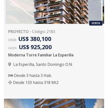
VENTA
PROYECTO
-
Código
:
2183
US$ 380,100
DESDE
US$ 925,200
HASTA
Moderna Torre Familiar La Esperilla
La Esperilla
,
Santo Domingo D.N.
Desde
3
hasta
3
Hab.
Desde
133
hasta
318
Mt2