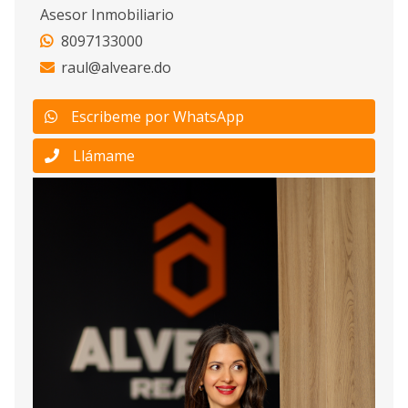
Asesor Inmobiliario
8097133000
raul@alveare.do
Escribeme por WhatsApp
Llámame