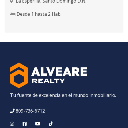
La Esperilla
,
Santo Domingo D.N.
Desde
1
hasta
2
Hab.
Tu fuente de excelencia en el mundo inmobiliario.
809-736-6712