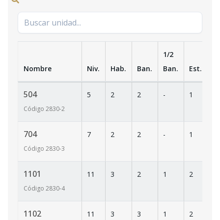
1/2
Nombre
Niv.
Hab.
Ban.
Ban.
Est.
m
504
5
2
2
-
1
8
Código
2830
-2
704
7
2
2
-
1
8
Código
2830
-3
1101
11
3
2
1
2
1
Código
2830
-4
1102
11
3
3
1
2
1