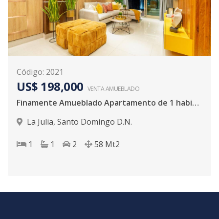
Código
:
2021
US$ 198,000
VENTA AMUEBLADO
Finamente Amueblado Apartamento de 1 habitació
La Julia
,
Santo Domingo D.N.
1
1
2
58
Mt2