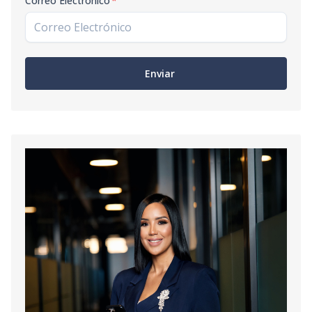
Correo Electrónico
*
D12
12
1
2
-
1
6
Código
2266
-26
D13
13
1
2
-
1
6
Enviar
Código
2266
-27
D15
15
1
2
-
1
6
Código
2266
-28
D16
16
1
2
-
1
6
Código
2266
-29
D20
29
1
2
-
1
6
Código
2266
-30
D21
21
1
2
-
1
6
Código
2266
-31