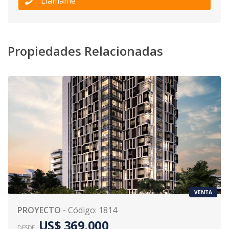
Llámame
Propiedades Relacionadas
VENTA
PROYECTO
-
Código
:
1814
US$ 369,000
DESDE