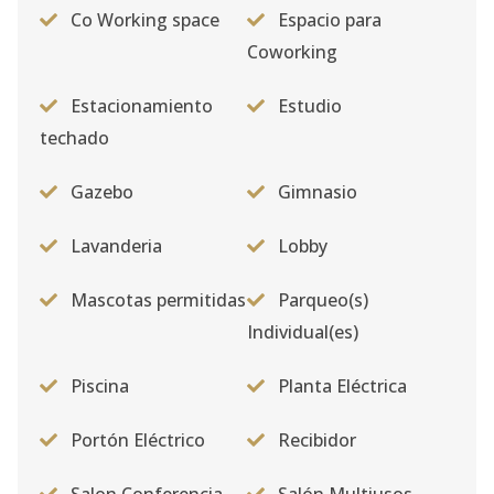
C18
Co Working space
Espacio para
18
1
1
-
1
4
Coworking
Código
2266
-15
Estacionamiento
Estudio
C19
19
1
1
-
1
4
techado
Código
2266
-16
Gazebo
Gimnasio
C20
20
1
1
-
1
4
Código
2266
-17
Lavanderia
Lobby
C21
21
1
1
-
1
4
Mascotas permitidas
Parqueo(s)
Código
2266
-18
Individual(es)
C22
22
1
1
-
1
4
Piscina
Planta Eléctrica
Código
2266
-19
Portón Eléctrico
Recibidor
C23
23
1
1
-
1
4