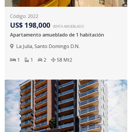
Código
:
2022
US$ 198,000
VENTA AMUEBLADO
Apartamento amueblado de 1 habitación
La Julia
,
Santo Domingo D.N.
1
1
2
58
Mt2