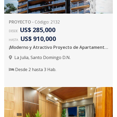
PROYECTO
-
Código
:
2132
US$ 285,000
DESDE
US$ 910,000
HASTA
¡Moderno y Atractivo Proyecto de Apartamentos!
La Julia
,
Santo Domingo D.N.
Desde
2
hasta
3
Hab.