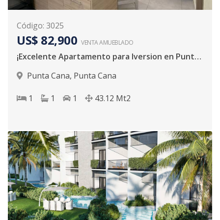
Código
:
3025
US$ 82,900
VENTA AMUEBLADO
¡Excelente Apartamento para Iversion en Punta Cana!
Punta Cana
,
Punta Cana
1
1
1
43.12
Mt2