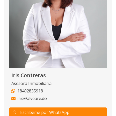
Iris Contreras
Asesora Inmobiliaria
18492835918
iris@alveare.do
Escribeme por WhatsApp