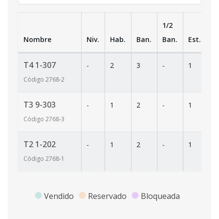
1/2
Nombre
Niv.
Hab.
Ban.
Ban.
Est.
m
T4 1-307
-
2
3
-
1
1
Código
2768
-2
T3 9-303
-
1
2
-
1
6
Código
2768
-3
T2 1-202
-
1
2
-
1
8
Código
2768
-1
Vendido
Reservado
Bloqueada