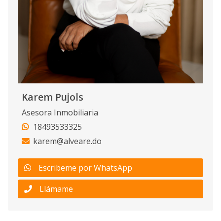
Karem Pujols
Asesora Inmobiliaria
18493533325
karem@alveare.do
Escribeme por WhatsApp
Llámame