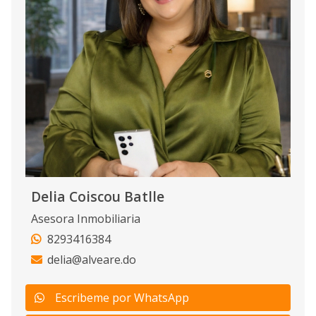
Delia Coiscou Batlle
Asesora Inmobiliaria
8293416384
delia@alveare.do
Escribeme por WhatsApp