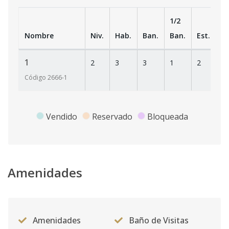
1/2
Nombre
Niv.
Hab.
Ban.
Ban.
Est.
m
1
2
3
3
1
2
1
Código
2666
-1
Vendido
Reservado
Bloqueada
Amenidades
Amenidades
Baño de Visitas