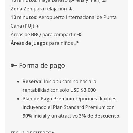
10 minutos:
Playa Bávaro (¡Arena y mar!) 🏖️
Zona Zen
para relajación 🧘
10 minutos:
Aeropuerto Internacional de Punta
Cana (PUJ) ✈️
Áreas de
BBQ
para compartir 🥩
Áreas de Juegos
para niños 🪁
🔑 Forma de pago
Reserva:
Inicia tu camino hacia la
rentabilidad con solo
USD $3,000
.
Plan de Pago Premium:
Opciones flexibles,
incluyendo el Plan Standard Premium con
90% inicial
y un atractivo
3% de descuento
.