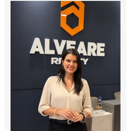
113 B etapa 1
-
1
1
-
1
7
Código
2665
-30
314 B etapa 1
-
1
1
-
1
7
Código
2665
-31
315 A etapa 2
-
1
1
-
1
3
Código
2665
-32
316 A etapa 2
-
1
1
-
1
3
Código
2665
-33
317 A etapa 2
-
1
1
-
1
3
Código
2665
-34
318 A etapa 2
-
1
1
-
1
7