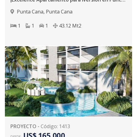
Punta Cana
,
Punta Cana
1
1
1
43.12
Mt2
PROYECTO
-
Código
:
1413
US$ 165,000
DESDE