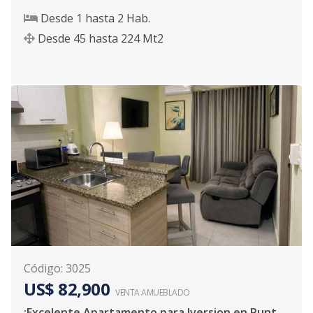
Desde
1
hasta
2
Hab.
Desde
45
hasta
224
Mt2
Código
:
3025
US$ 82,900
VENTA AMUEBLADO
¡Excelente Apartamento para Iversion en Punta Cana!