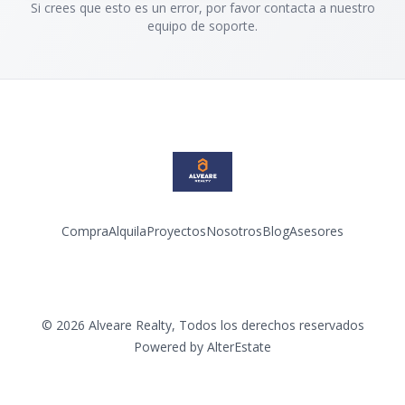
Si crees que esto es un error, por favor contacta a nuestro
equipo de soporte.
Compra
Alquila
Proyectos
Nosotros
Blog
Asesores
Facebook
Instagram
LinkedIn
YouTube
©
2026
Alveare Realty
,
Todos los derechos reservados
Powered by
AlterEstate