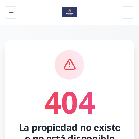
Toggle navigation menu
Toggl
404
La propiedad no existe
o no está disponible