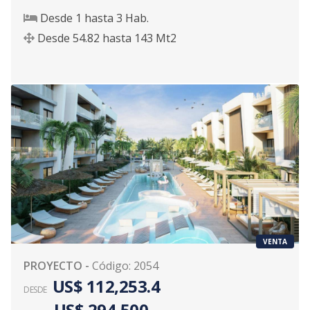
Desde
1
hasta
3
Hab.
Desde
54.82
hasta
143
Mt2
VENTA
PROYECTO
-
Código
:
2054
US$ 112,253.4
DESDE
US$ 294,500