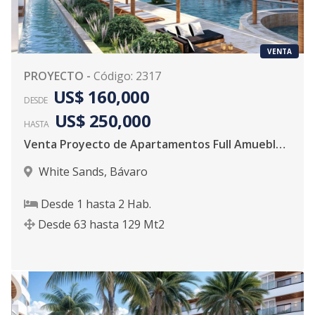
VENTA
PROYECTO
-
Código
:
2317
US$ 160,000
DESDE
US$ 250,000
HASTA
Venta Proyecto de Apartamentos Full Amueblados en Punta Cana
White Sands
,
Bávaro
Desde
1
hasta
2
Hab.
Desde
63
hasta
129
Mt2