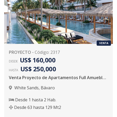
VENTA
PROYECTO
-
Código
:
2317
US$ 160,000
DESDE
US$ 250,000
HASTA
Venta Proyecto de Apartamentos Full Amueblados en Punta Cana
White Sands
,
Bávaro
Desde
1
hasta
2
Hab.
Desde
63
hasta
129
Mt2