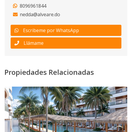
8096961844
nedda@alveare.do
Escribeme por WhatsApp
Llámame
Propiedades Relacionadas