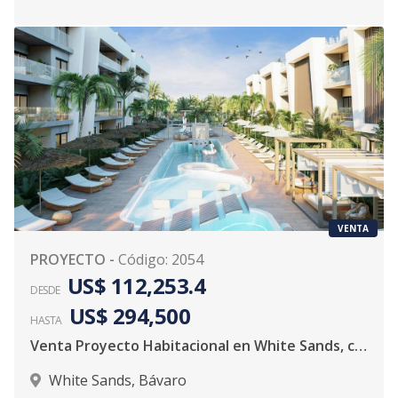
VENTA
PROYECTO
-
Código
:
2054
US$ 112,253.4
DESDE
US$ 294,500
HASTA
Venta Proyecto Habitacional en White Sands, cerca de playas de arenas blancas.
White Sands
,
Bávaro